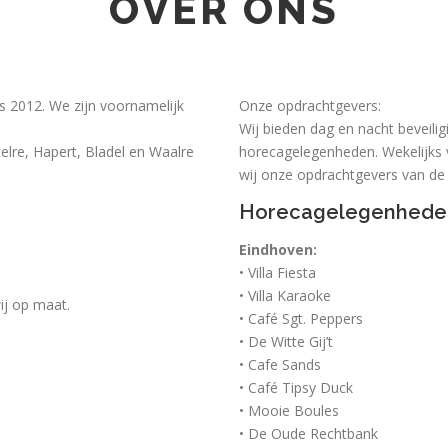
OVER ONS
us 2012. We zijn voornamelijk
Onze opdrachtgevers:
Wij bieden dag en nacht beveili
lre, Hapert, Bladel en Waalre
horecagelegenheden. Wekelijks v
wij onze opdrachtgevers van de 
Horecagelegenhede
Eindhoven:
• Villa Fiesta
• Villa Karaoke
ij op maat.
• Café Sgt. Peppers
• De Witte Gij’t
• Cafe Sands
• Café Tipsy Duck
• Mooie Boules
• De Oude Rechtbank