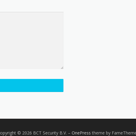
opyright © 2026 BCT Security B.V.
–
OnePress
theme by FameThem