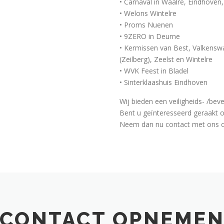
• Carnaval in Waalre, Eindhoven
• Welons Wintelre
• Proms Nuenen
• 9ZERO in Deurne
• Kermissen van Best, Valkenswa
(Zeilberg), Zeelst en Wintelre
• WVK Feest in Bladel
• Sinterklaashuis Eindhoven
Wij bieden een veiligheids- /beve
Bent u geïnteresseerd geraakt o
Neem dan nu contact met ons o
CONTACT OPNEME