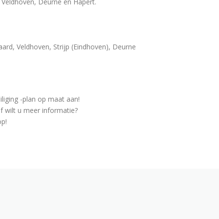
, Veldhoven, Deurne en Hapert.
ard, Veldhoven, Strijp (Eindhoven), Deurne
iliging -plan op maat aan!
f wilt u meer informatie?
p!
N